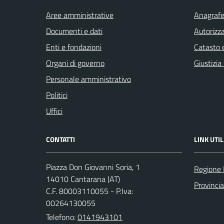
Aree amministrative
Anagrafe 
Documenti e dati
Autorizza
Enti e fondazioni
Catasto e
Organi di governo
Giustizia
Personale amministrativo
Politici
Uffici
CONTATTI
LINK UTIL
Piazza Don Giovanni Soria, 1
Regione
14010 Cantarana (AT)
Provincia
C.F. 80003110055 - P.Iva:
00264130055
Telefono:
0141943101