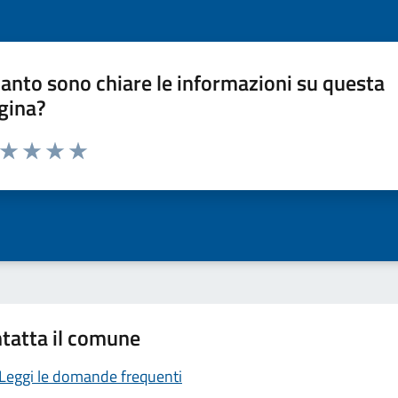
anto sono chiare le informazioni su questa
gina?
a da 1 a 5 stelle la pagina
ta 1 stelle su 5
Valuta 2 stelle su 5
Valuta 3 stelle su 5
Valuta 4 stelle su 5
Valuta 5 stelle su 5
tatta il comune
Leggi le domande frequenti