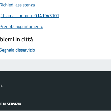
Richiedi assistenza
Chiama il numero 0141943101
Prenota appuntamento
blemi in città
Segnala disservizio
na
E DI SERVIZIO