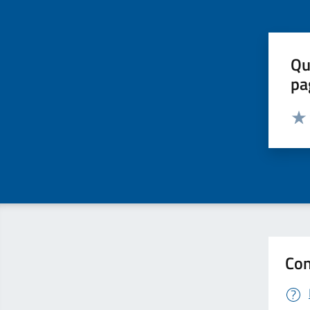
Qu
pa
Valut
Valu
Con