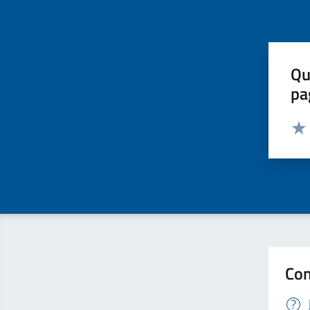
Qu
pa
Valut
Valu
Con