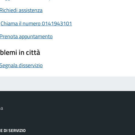
Richiedi assistenza
Chiama il numero 0141943101
Prenota appuntamento
blemi in città
Segnala disservizio
na
E DI SERVIZIO