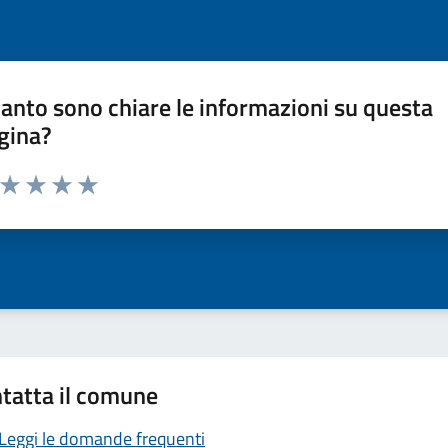
anto sono chiare le informazioni su questa
gina?
a da 1 a 5 stelle la pagina
ta 1 stelle su 5
Valuta 2 stelle su 5
Valuta 3 stelle su 5
Valuta 4 stelle su 5
Valuta 5 stelle su 5
tatta il comune
Leggi le domande frequenti