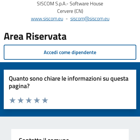
SISCOM S.p.A.- Software House
Cervere (CN)
www.siscom.eu
-
siscom@siscom.eu
Area Riservata
Accedi come dipendente
Quanto sono chiare le informazioni su questa
pagina?
Valuta da 1 a 5 stelle la pagina
Valuta 1 stelle su 5
Valuta 2 stelle su 5
Valuta 3 stelle su 5
Valuta 4 stelle su 5
Valuta 5 stelle su 5