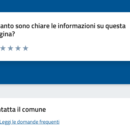
anto sono chiare le informazioni su questa
gina?
a da 1 a 5 stelle la pagina
ta 1 stelle su 5
Valuta 2 stelle su 5
Valuta 3 stelle su 5
Valuta 4 stelle su 5
Valuta 5 stelle su 5
tatta il comune
Leggi le domande frequenti