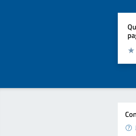
Qu
pa
Valut
Valu
Con