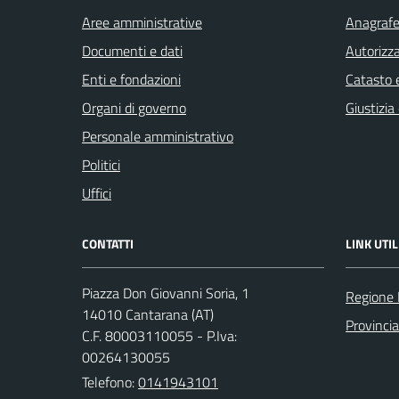
Aree amministrative
Anagrafe 
Documenti e dati
Autorizza
Enti e fondazioni
Catasto e
Organi di governo
Giustizia
Personale amministrativo
Politici
Uffici
CONTATTI
LINK UTIL
Piazza Don Giovanni Soria, 1
Regione
14010 Cantarana (AT)
Provincia
C.F. 80003110055 - P.Iva:
00264130055
Telefono:
0141943101