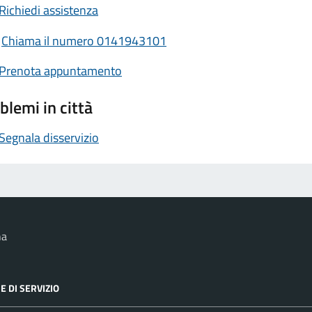
Richiedi assistenza
Chiama il numero 0141943101
Prenota appuntamento
blemi in città
Segnala disservizio
na
E DI SERVIZIO